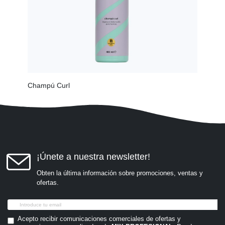
Champú Curl
Co w
¡Únete a nuestra newsletter!
Obten la última información sobre promociones, ventas y
ofertas.
Acepto recibir comunicaciones comerciales de ofertas y