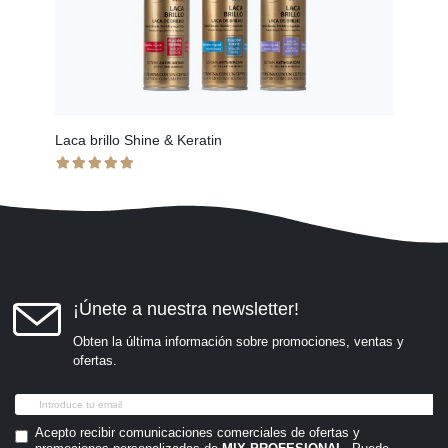
Laca brillo Shine & Keratin
Spray
¡Únete a nuestra newsletter!
Obten la última información sobre promociones, ventas y
ofertas.
Acepto recibir comunicaciones comerciales de ofertas y