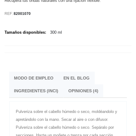
Recupera tus ondas naturales con una fijación flexible.
REF:
82001070
Tamaños disponibles:
300 ml
MODO DE EMPLEO
EN EL BLOG
INGREDIENTES (INCI)
OPINIONES (4)
Pulveriza sobre el cabello húmedo o seco, moldéandolo y
apretándolo con la mano. Secar al aire o con difusor.
Pulveriza sobre el cabello húmedo o seco. Sepáralo por
secciones. Hazte un moñete o trenza por cada sección.