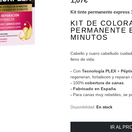
1,07€
Kit tinte permanente express
KIT DE COLOR
PERMANENTE E
MINUTOS
Cabello y cuero cabelludo cuidad
lleno de vida.
-
Con
Tecnología PLEX
+
Pépt
regeneran, fortalecen y reparan c
-
100%
cobertura de canas
.
- Fabricado en España
.
-
Para canas muy rebeldes, se pu
Disponibilidad:
En stock
IR AL P