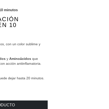
 10 minutos
ACIÓN
N 10
os, con un color sublime y
idos
y
Aminoácidos
que
on acción antiinflamatoria.
ede dejar hasta 20 minutos.
RODUCTO