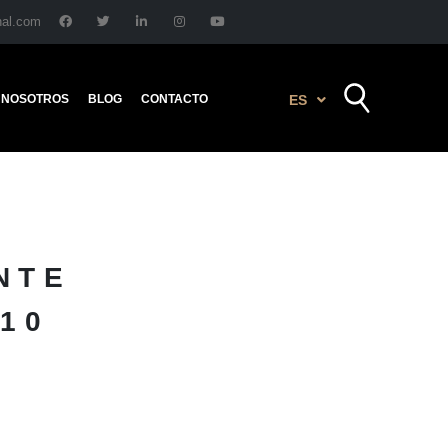
nal.com
NOSOTROS
BLOG
CONTACTO
ES
E
NTE
10