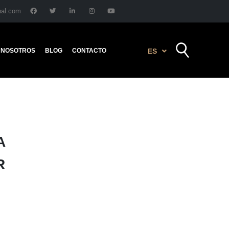
nal.com
NOSOTROS
BLOG
CONTACTO
ES
A
R