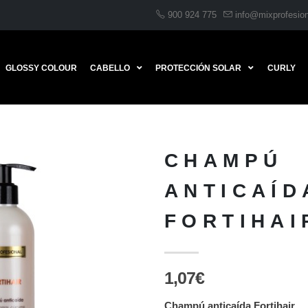
900 924 775
info@mixprofesio
GLOSSY COLOUR
CABELLO
PROTECCIÓN SOLAR
CURLY
CHAMPÚ
ANTICAÍD
FORTIHAI
1,07€
Champú anticaída Fortihair