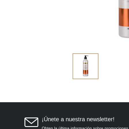
¡Únete a nuestra newsletter!
Obten la última información sobre promociones,