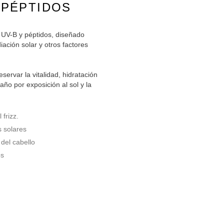
 PÉPTIDOS
o UV-B y péptidos, diseñado
iación solar y otros factores
ervar la vitalidad, hidratación
daño por exposición al sol y la
 frizz.
s solares
 del cabello
os